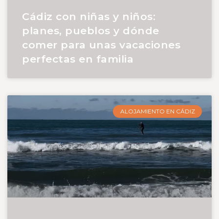
Cádiz con niñas y niños:
planes, pueblos y dónde
comer para unas vacaciones
perfectas en familia
ALOJAMIENTO EN CÁDIZ